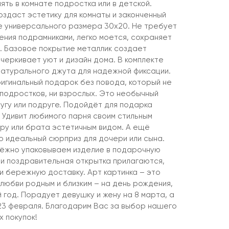
ять в комнате подростка или в детской.
здаст эстетику для комнаты и законченный
е универсального размера 30х20. Не требует
ния подрамниками, легко моется, сохраняет
я. Базовое покрытие металлик создает
черкивает уют и дизайн дома. В комплекте
натурального джута для надежной фиксации.
ригинальный подарок без повода, который не
подростков, ни взрослых. Это необычный
угу или подруге. Подойдёт для подарка
 Удивит любимого парня своим стильным
ру или брата эстетичным видом. А ещё
о идеальный сюрприз для дочери или сына.
дёжно упаковываем изделие в подарочную
 и поздравительная открытка прилагаются,
и бережную доставку. Арт картинка – это
любви родным и близким – на день рождения,
й год. Порадует девушку и жену на 8 марта, а
 23 февраля. Благодарим Вас за выбор нашего
х покупок!