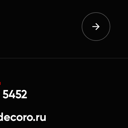
Ы
 5452
decoro.ru