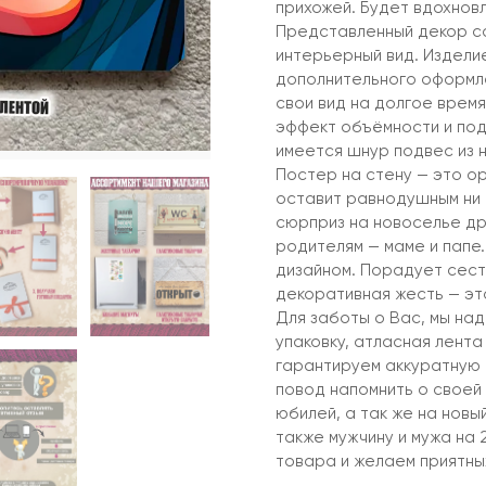
прихожей. Будет вдохновл
Представленный декор со
интерьерный вид. Издели
дополнительного оформле
свои вид на долгое врем
эффект объёмности и под
имеется шнур подвес из 
Постер на стену — это о
оставит равнодушным ни 
сюрприз на новоселье др
родителям — маме и папе.
дизайном. Порадует сест
декоративная жесть — эт
Для заботы о Вас, мы на
упаковку, атласная лента
гарантируем аккуратную 
повод напомнить о своей 
юбилей, а так же на новы
также мужчину и мужа на
товара и желаем приятны