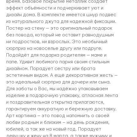
время. Базовое покрытие металлик создает
эффект объёмности и подчеркивает уют и
дизайн дома. В комплекте имеется шнур подвес
из натурального джута для надежной фиксации.
Постер на стену — это оригинальный подарок
без повода, который не оставит равнодушным
ни подростков, ни взрослых. Это необычный
сюрприз на новоселье другу или подруге.
Подойдёт для подарка родителям — маме и
папе. Удивит любимого парня своим стильным
дизайном. Порадует сестру или брата
эстетичным видом. А ещё декоративная жесть —
это идеальный сюрприз для дочери или сына.
Для заботы о Вас, мы надёжно упаковываем
изделие в подарочную упаковку, атласная лента
и поздравительная открытка прилагаются,
гарантируем аккуратную и бережную доставку.
Арт картинка – это повод напомнить о своей
любви родным и близким – на день рождения,
юбилей, а так же на новый год. Порадует
девушку и жену на 8 марта, а также мужчину и