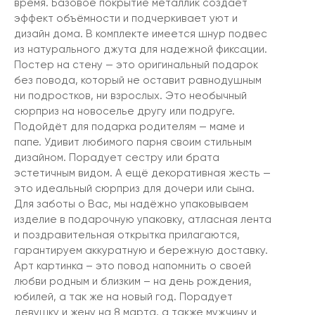
время. Базовое покрытие металлик создает
эффект объёмности и подчеркивает уют и
дизайн дома. В комплекте имеется шнур подвес
из натурального джута для надежной фиксации.
Постер на стену — это оригинальный подарок
без повода, который не оставит равнодушным
ни подростков, ни взрослых. Это необычный
сюрприз на новоселье другу или подруге.
Подойдёт для подарка родителям — маме и
папе. Удивит любимого парня своим стильным
дизайном. Порадует сестру или брата
эстетичным видом. А ещё декоративная жесть —
это идеальный сюрприз для дочери или сына.
Для заботы о Вас, мы надёжно упаковываем
изделие в подарочную упаковку, атласная лента
и поздравительная открытка прилагаются,
гарантируем аккуратную и бережную доставку.
Арт картинка – это повод напомнить о своей
любви родным и близким – на день рождения,
юбилей, а так же на новый год. Порадует
девушку и жену на 8 марта, а также мужчину и