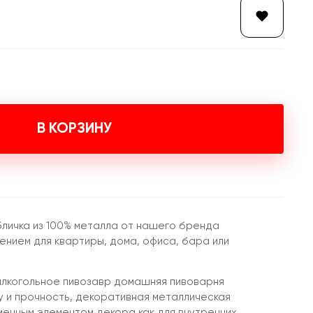
В КОРЗИНУ
бличка из 100% металла от нашего бренда
нием для квартиры, дома, офиса, бара или
алкогольное пивозавр домашняя пивоварня
у и прочность, декоративная металлическая
менным элементом декора как для внутренних