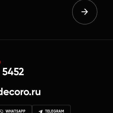
Ы
 5452
decoro.ru
WHATSAPP
TELEGRAM