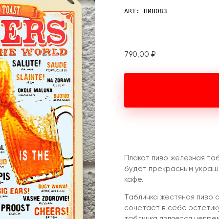
ART: ПИВО83
790,00
₽
Плакат пиво железная та
будет прекрасным украше
кафе.
Табличка жестяная пиво 
сочетает в себе эстетик
табличка является непре