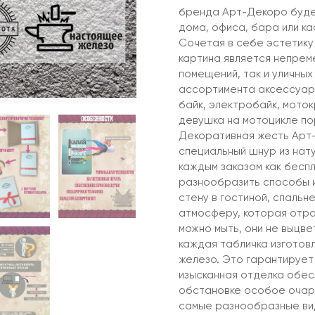
бренда Арт-Декоро буде
дома, офиса, бара или ка
Сочетая в себе эстетику
картина является непрем
помещений, так и уличны
ассортимента аксессуар 
байк, электробайк, моток
девушка на мотоцикле пор
Декоративная жесть Арт-
специальный шнур из нату
каждым заказом как бесп
разнообразить способы и
стену в гостиной, спальне
атмосферу, которая отра
можно мыть, они не выцве
каждая табличка изготовл
железо. Это гарантирует
изысканная отделка обес
обстановке особое очар
самые разнообразные ви