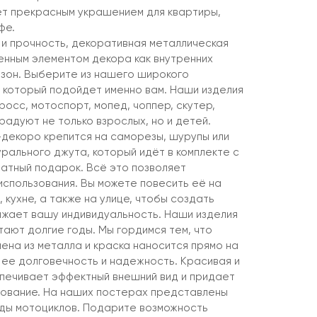
т прекрасным украшением для квартиры,
фе.
 и прочность, декоративная металлическая
енным элементом декора как внутренних
х зон. Выберите из нашего широкого
который подойдет именно вам. Наши изделия
росс, мотоспорт, мопед, чоппер, скутер,
адуют не только взрослых, но и детей.
декоро крепится на саморезы, шурупы или
рального джута, который идёт в комплекте с
латный подарок. Всё это позволяет
спользования. Вы можете повесить её на
, кухне, а также на улице, чтобы создать
жает вашу индивидуальность. Наши изделия
тают долгие годы. Мы гордимся тем, что
ена из металла и краска наносится прямо на
 ее долговечность и надежность. Красивая и
печивает эффектный внешний вид и придает
ование. На наших постерах представлены
ды мотоциклов. Подарите возможность