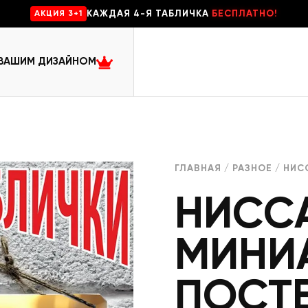
КАЖДАЯ 4-Я ТАБЛИЧКА
БЕСПЛАТНО!
AKЦИЯ 3+1
 ВАШИМ ДИЗАЙНОМ
ГЛАВНАЯ
/
РАЗНОЕ
/ НИС
НИССА
МИНИ
ПОСТ