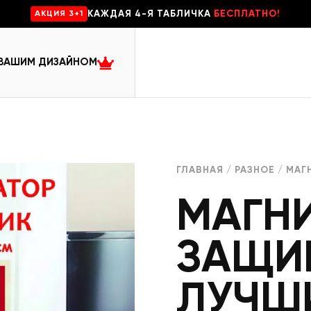
КАЖДАЯ 4-Я ТАБЛИЧКА
БЕСПЛАТНО!
AKЦИЯ 3+1
 ВАШИМ ДИЗАЙНОМ
ГЛАВНАЯ
/
РАЗНОЕ
/ МАГ
МАГН
ЗАЩИ
ЛУЧШ