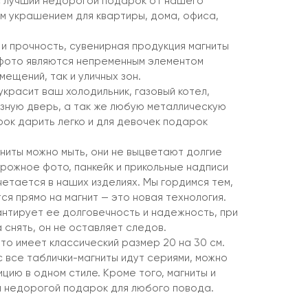
с лучший недорогой подарок от нашего
 украшением для квартиры, дома, офиса,
 и прочность, сувенирная продукция магниты
 фото являются непременным элементом
мещений, так и уличных зон.
украсит ваш холодильник, газовый котел,
зную дверь, а так же любую металлическую
рок дарить легко и для девочек подарок
ниты можно мыть, они не выцветают долгие
ирожное фото, панкейк и прикольные надписи
четается в наших изделиях. Мы гордимся тем,
я прямо на магнит — это новая технология.
антирует ее долговечность и надежность, при
 снять, он не оставляет следов.
то имеет классический размер 20 на 30 см.
 все таблички-магниты идут сериями, можно
цию в одном стиле. Кроме того, магниты и
 и недорогой подарок для любого повода.