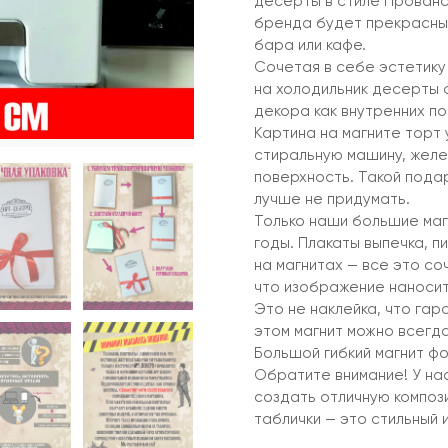
десерты в стиле Прован
бренда будет прекрасным
бара или кафе.
Сочетая в себе эстетику
на холодильник десерты
декора как внутренних по
Картина на магните торт 
стиральную машину, желе
поверхность. Такой пода
лучше не придумать.
Только наши большие маг
годы. Плакаты выпечка, п
на магнитах — все это со
что изображение наноситс
Это не наклейка, что гар
этом магнит можно всегда
Большой гибкий магнит фо
Обратите внимание! У нас
создать отличную компози
таблички — это стильный