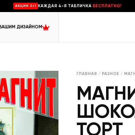
КАЖДАЯ 4-Я ТАБЛИЧКА
БЕСПЛАТНО!
AKЦИЯ 3+1
 ВАШИМ ДИЗАЙНОМ
ГЛАВНАЯ
/
РАЗНОЕ
/ МАГ
МАГН
ШОКО
ТОРТ