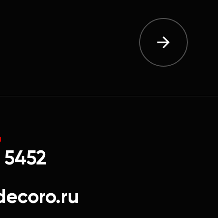
Ы
 5452
decoro.ru