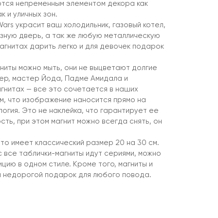
ются непременным элементом декора как
к и уличных зон.
Wars украсит ваш холодильник, газовый котел,
зную дверь, а так же любую металлическую
агнитах дарить легко и для девочек подарок
ниты можно мыть, они не выцветают долгие
ер, мастер Йода, Падме Амидала и
агнитах — все это сочетается в наших
ем, что изображение наносится прямо на
логия. Это не наклейка, что гарантирует ее
ть, при этом магнит можно всегда снять, он
то имеет классический размер 20 на 30 см.
 все таблички-магниты идут сериями, можно
цию в одном стиле. Кроме того, магниты и
 и недорогой подарок для любого повода.