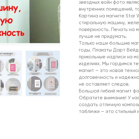
звездных войн фото явля
внутренних помещений, та
Картина на магните Star 
стиральную машину, желе
поверхность. Печать на м
лучше не придумать.
Только наши большие маг
годы. Плакаты Дарт Вейд
прикольные надписи на м
изделиях. Мы гордимся т
магнит — это новая техно
долговечность и надежнос
не оставляет следов.
Большой гибкий магнит фо
Обратите внимание! У нас
создать отличную компози
таблички — это стильный