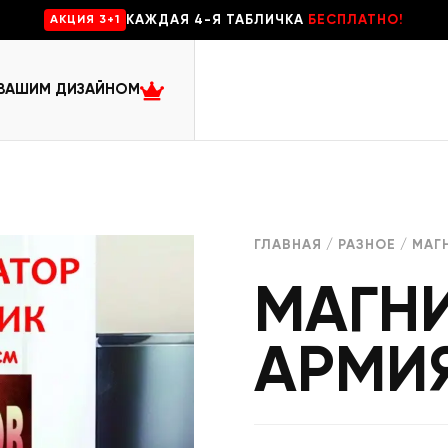
КАЖДАЯ 4-Я ТАБЛИЧКА
БЕСПЛАТНО!
AKЦИЯ 3+1
 ВАШИМ ДИЗАЙНОМ
ГЛАВНАЯ
/
РАЗНОЕ
/ МАГ
МАГН
АРМИ