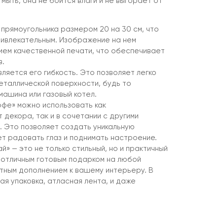
мыть, она не боится влаги и не выгорает от
прямоугольника размером 20 на 30 см, что
ривлекательным. Изображение на нем
ием качественной печати, что обеспечивает
в.
ляется его гибкость. Это позволяет легко
еталлической поверхности, будь то
машина или газовый котел.
офе» можно использовать как
декора, так и в сочетании с другими
. Это позволяет создать уникальную
ет радовать глаз и поднимать настроение.
й» — это не только стильный, но и практичный
 отличным готовым подарком на любой
ятным дополнением к вашему интерьеру. В
ая упаковка, атласная лента, и даже