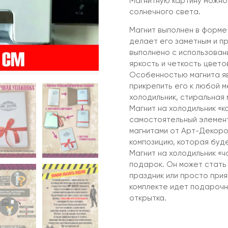
Магнитную картину можно 
солнечного света.
Магнит выполнен в форме 
делает его заметным и п
выполнено с использован
яркость и четкость цвето
Особенностью магнита яв
прикрепить его к любой м
холодильник, стиральная 
Магнит на холодильник «к
самостоятельный элемент 
магнитами от Арт-Декоро
композицию, которая буд
Магнит на холодильник «ча
подарок. Он может стать
праздник или просто при
комплекте идет подарочн
открытка.