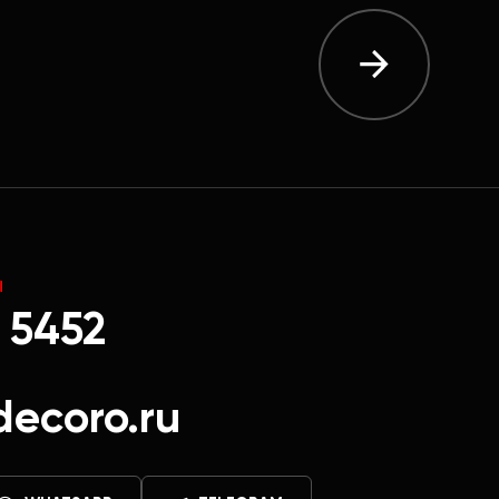
Ы
 5452
decoro.ru