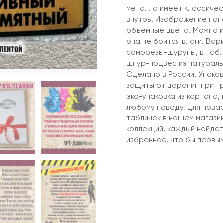
металла имеет классическ
внутрь. Изображение нан
объемные цвета. Можно ис
она не боится влаги. Вар
саморезы-шурупы, в табл
шнур-подвес из натураль
Сделано в России. Упако
защиты от царапин при т
эко-упаковка из картона,
любому поводу, для повар
табличек в нашем магазин
коллекций, каждый найде
избранное, что бы первым