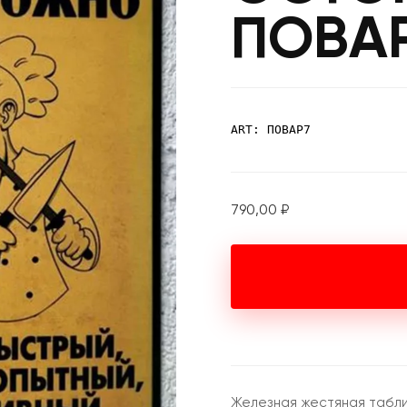
ПОВА
ART: ПОВАР7
790,00
₽
Железная жестяная табли