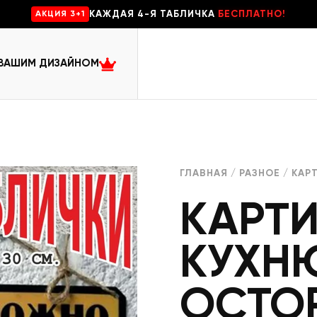
КАЖДАЯ 4-Я ТАБЛИЧКА
БЕСПЛАТНО!
AKЦИЯ 3+1
 ВАШИМ ДИЗАЙНОМ
ГЛАВНАЯ
/
РАЗНОЕ
/ КАР
КАРТИ
КУХН
ОСТО