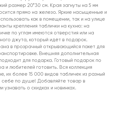
ий размер 20*30 см. Края загнуты на 5 мм
осится прямо на железо. Яркие насыщенные и
пользовать как в помещении, так и на улице
ианты крепления таблички на кухню: на
ичке по углам имеются отверстия или на
ного джута, который идёт в подарок.
вана в прозрачный открывающийся пакет для
ранспортировке. Внешняя дополнительная
 подходит для подарка. Готовый подарок по
а и любителей готовить. Вся коллекция
е, их более 15 000 видов табличек из разный
т себе по душе! Добавляйте товар в
и узнавать о скидках и новинках.