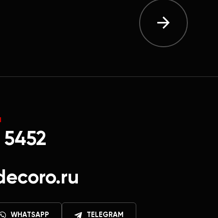
Ы
 5452
decoro.ru
WHATSAPP
TELEGRAM