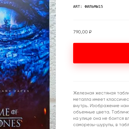
ART: ФИЛЬМЫ15
790,00
₽
Железная жестяная табли
металла имеет классическ
внутрь. Изображение нан
объемные цвета. Табличку
на улице она не боится в
саморезы-шурупы, в табл