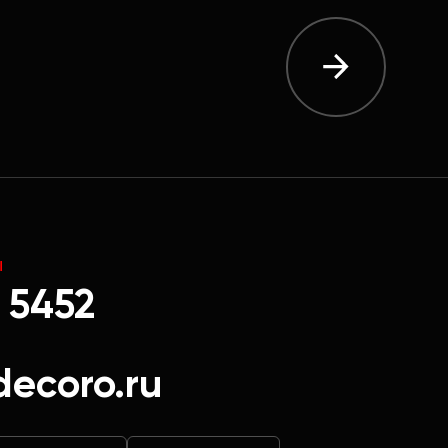
Ы
 5452
decoro.ru