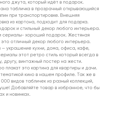
ного джута, который идёт в подарок.
вана табличка в прозрачный открывающийся
апин при транспортировке. Внешняя
вка из картона, подходит для подарка.
подарок и стильный декор любого интерьера.
и сериалы- хороший подарок. Жестяная
 это отличный декор любого интерьера.
 — украшение кухни, дома, офиса, кафе,
сериалы этот ретро стиль который всегда в
, другу, винтажный постер на жести.
о плакат это картина для квартиры и дачи.
 тематикой кино в нашем профиле. Так же в
000 видов табличек из разный коллекций,
уше! Добавляйте товар в избранное, что бы
ах и новинках.