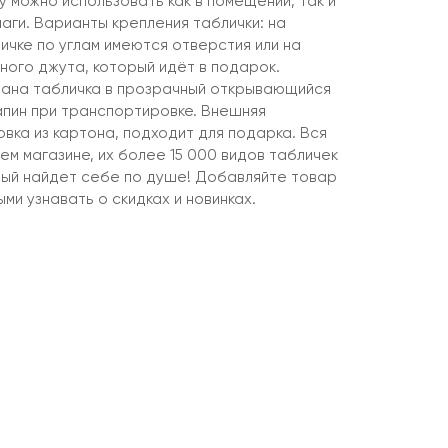
 можно использовать как в помещении, так и
лаги. Варианты крепления таблички: на
ичке по углам имеются отверстия или на
ного джута, который идёт в подарок.
вана табличка в прозрачный открывающийся
апин при транспортировке. Внешняя
вка из картона, подходит для подарка. Вся
ем магазине, их более 15 000 видов табличек
ждый найдет себе по душе! Добавляйте товар
ми узнавать о скидках и новинках.