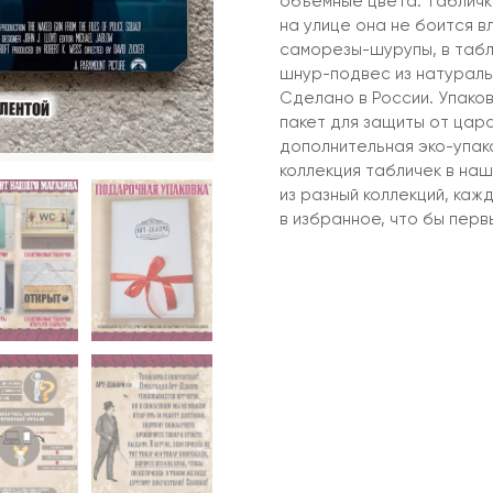
объемные цвета. Табличку
на улице она не боится в
саморезы-шурупы, в табл
шнур-подвес из натураль
Сделано в России. Упако
пакет для защиты от цар
дополнительная эко-упако
коллекция табличек в наш
из разный коллекций, ка
в избранное, что бы первы