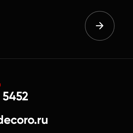
Ы
 5452
decoro.ru