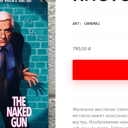
ART: СИНЕМА1
790,00
₽
Железная жестяная табли
металла имеет классическ
внутрь. Изображение нан