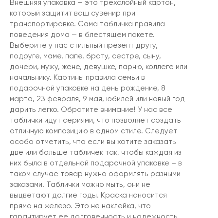
Внешняя упаковка — это трехслойный картон,
который защитит ваш сувенир при
транспортировке. Сама табличка правила
поведения дома — в блестящем пакете.
Выберите у нас стильный презент другу,
подруге, маме, папе, брату, сестре, сыну,
дочери, мужу, жене, девушке, парню, коллеге или
начальнику. Картины правила семьи в
подарочной упаковке на день рождение, 8
марта, 23 февраля, 9 мая, юбилей или новый год
дарить легко. Обратите внимание! У нас все
таблички идут сериями, что позволяет создать
отличную композицию в одном стиле. Следует
особо отметить, что если вы хотите заказать
две или больше табличек так, чтобы каждая из
них была в отдельной подарочной упаковке – в
таком случае товар нужно оформлять разными
заказами. Таблички можно мыть, они не
выцветают долгие годы. Краска наносится
прямо на железо. Это не наклейка, что
гарантирует ее долговечность и надежность.