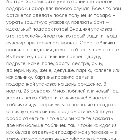
бантом. Заказывайте уже готовый недорогой
подарок, набор для любого случая. Всё, что вам
останется сделать после получения товара –
убрать защитную упаковку, повязать бант –
идеальный подарок готов! Внешняя упаковка —
это трехслойный картон, который защитит ваш
сувенир при транспортировке. Сама табличка
правила поведения дома — в блестящем пакете.
Выберите у нас стильный презент другу,
подруге, маме, папе, брату, сестре, сыну,
дочери, мужу, жене, девушке, парню, коллеге или
начальнику. Картины правила семьи в
подарочной упаковке на день рождение, 8
марта, 23 февраля, 9 мая, юбилей или новый год
дарить легко. Обратите внимание! У нас все
таблички идут сериями, что позволяет создать
отличную композицию в одном стиле. Следует
особо отметить, что если вы хотите заказать
две или больше табличек так, чтобы каждая из
них была в отдельной подарочной упаковке – в
таком случае товар нужно оформлять разными