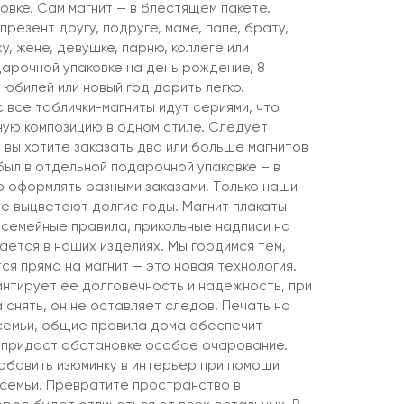
овке. Сам магнит — в блестящем пакете.
презент другу, подруге, маме, папе, брату,
у, жене, девушке, парню, коллеге или
дарочной упаковке на день рождение, 8
 юбилей или новый год дарить легко.
 все таблички-магниты идут сериями, что
ную композицию в одном стиле. Следует
 вы хотите заказать два или больше магнитов
 был в отдельной подарочной упаковке – в
о оформлять разными заказами. Только наши
не выцветают долгие годы. Магнит плакаты
 семейные правила, прикольные надписи на
ается в наших изделиях. Мы гордимся тем,
я прямо на магнит — это новая технология.
антирует ее долговечность и надежность, при
 снять, он не оставляет следов. Печать на
семьи, общие правила дома обеспечит
 придаст обстановке особое очарование.
бавить изюминку в интерьер при помощи
 семьи. Превратите пространство в