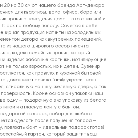
м 20 на 30 см от нашего бренда Арт-декоро
нием для квартиры, дома, офиса, бара или
ник правила поведения дома — это стильный и
ift box по любому поводу. Сочетая в себе
венирная продукция магниты на холодильник
ементом декора как внутренних помещений,
рите из нашего широкого ассортимента
ила, кодекс семейных правил, который
ши изделия забавные картинки, мотивирующие
т не только взрослых, но и детей. Сувенир
репляется, как правило, к кухонной бытовой
ите домашние правила family украсит ваш
ел, стиральную машину, железную дверь, а так
поверхность. Кроме основной упаковки наш
е одну – подарочную эко упаковку из белого
отипом и атласную ленту с бантом.
 недорогой подарок, набор для любого
анется сделать после получения товара –
, повязать бант – идеальный подарок готов!
трехслойный картон, который защитит ваш