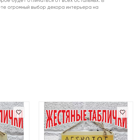
орое будет отличаться от всех остальных. В
ёте огромный выбор декора интерьера на