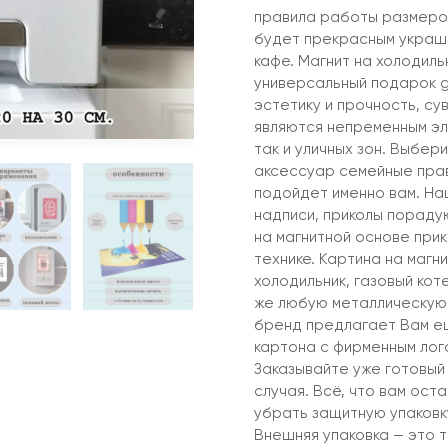
правила работы размеро
будет прекрасным украше
кафе. Магнит на холодиль
универсальный подарок g
эстетику и прочность, су
являются непременным эл
так и уличных зон. Выбе
аксессуар семейные прав
подойдет именно вам. На
надписи, приколы порадую
на магнитной основе прик
технике. Картина на магн
холодильник, газовый кот
же любую металлическую 
бренд предлагает Вам ещ
картона с фирменным лог
Заказывайте уже готовый
случая. Всё, что вам ост
убрать защитную упаковку
Внешняя упаковка — это 