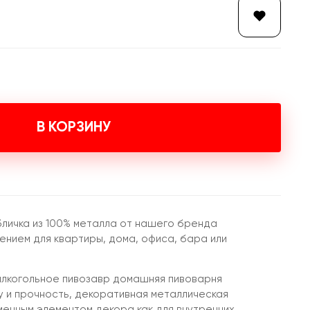
В КОРЗИНУ
бличка из 100% металла от нашего бренда
нием для квартиры, дома, офиса, бара или
алкогольное пивозавр домашняя пивоварня
у и прочность, декоративная металлическая
менным элементом декора как для внутренних