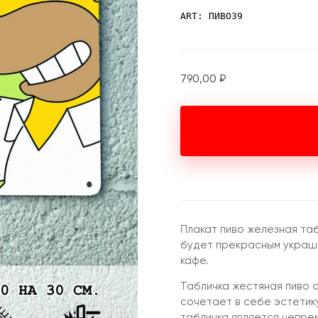
ART: ПИВО39
790,00
₽
Плакат пиво железная та
будет прекрасным украше
кафе.
Табличка жестяная пиво 
сочетает в себе эстетик
табличка является непре