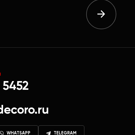
Ы
 5452
decoro.ru
WHATSAPP
TELEGRAM