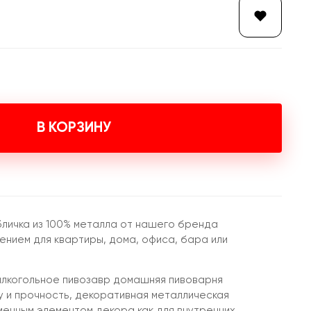
В КОРЗИНУ
бличка из 100% металла от нашего бренда
нием для квартиры, дома, офиса, бара или
алкогольное пивозавр домашняя пивоварня
у и прочность, декоративная металлическая
менным элементом декора как для внутренних