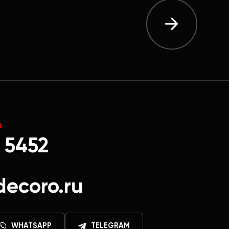
Ы
 5452
decoro.ru
WHATSAPP
TELEGRAM