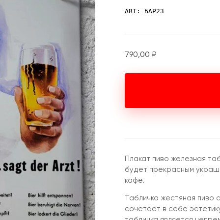
ART: БАР23
790,00
₽
Плакат пиво железная та
будет прекрасным украше
кафе.
Табличка жестяная пиво 
сочетает в себе эстетик
табличка является непре