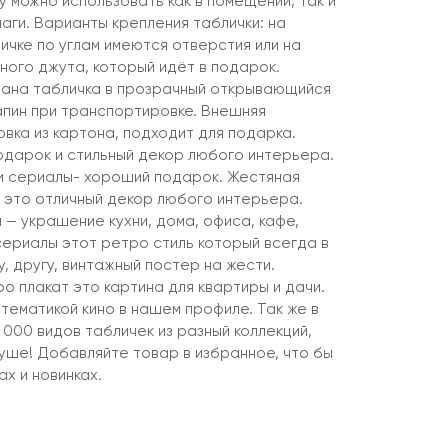
 можно использовать как в помещении, так и
лаги. Варианты крепления таблички: на
ичке по углам имеются отверстия или на
ного джута, который идёт в подарок.
вана табличка в прозрачный открывающийся
апин при транспортировке. Внешняя
вка из картона, подходит для подарка.
подарок и стильный декор любого интерьера.
и сериалы- хороший подарок. Жестяная
 это отличный декор любого интерьера.
 — украшение кухни, дома, офиса, кафе,
сериалы этот ретро стиль который всегда в
, другу, винтажный постер на жести.
о плакат это картина для квартиры и дачи.
 тематикой кино в нашем профиле. Так же в
000 видов табличек из разный коллекций,
уше! Добавляйте товар в избранное, что бы
ах и новинках.