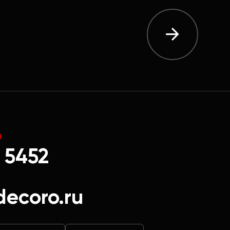
Ы
 5452
decoro.ru