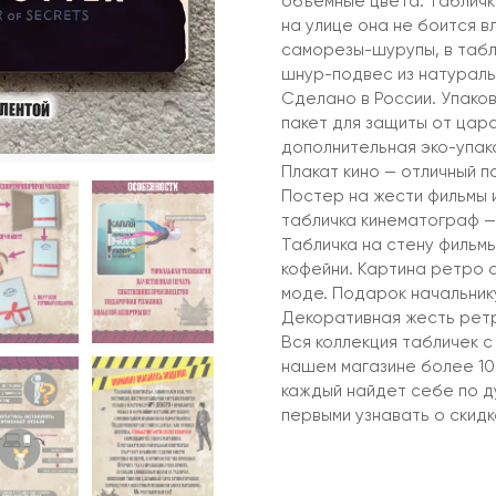
объемные цвета. Табличку
на улице она не боится в
саморезы-шурупы, в табл
шнур-подвес из натураль
Сделано в России. Упако
пакет для защиты от цар
дополнительная эко-упако
Плакат кино — отличный 
Постер на жести фильмы 
табличка кинематограф —
Табличка на стену фильмы
кофейни. Картина ретро 
моде. Подарок начальнику
Декоративная жесть ретр
Вся коллекция табличек с
нашем магазине более 10 
каждый найдет себе по д
первыми узнавать о скидк