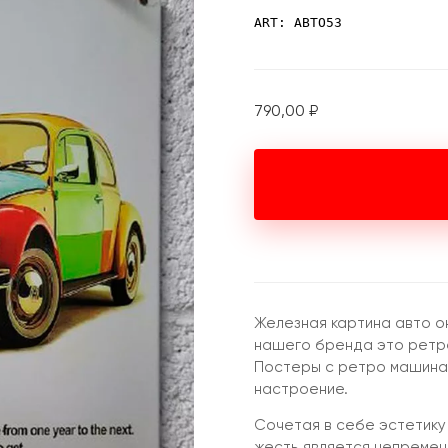
ART: АВТО53
790,00
₽
Железная картина авто о
нашего бренда это ретро
Постеры с ретро машина
настроение.
Сочетая в себе эстетику
жесть является непремен