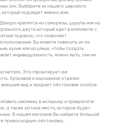
чных зон. Выберите из нашего широкого
 который подойдет именно вам.
Декоро крепятся на саморезы, шурупы или на
урального джута который идет в комплекте с
латный подарок, что позволяет
спользования. Вы можете повесить их на
ьне, кухне или на улице, чтобы создать
жает индивидуальность. можно мыть, они не
на металл. Это гарантирует ее
сть. Красивая и изысканная отделка
 внешний вид и придает обстановке особое
бавить изюминку в интерьер и превратите
ое, а также уютное место, которое будет
льных. В нашем магазине Вы найдёте большой
те превосходную обстановку.