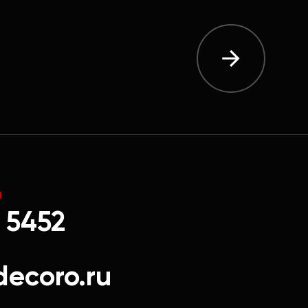
Ы
 5452
decoro.ru