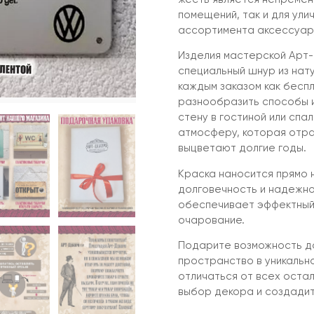
помещений, так и для ули
ассортимента аксессуар,
Изделия мастерской Арт-
специальный шнур из нат
каждым заказом как бесп
разнообразить способы и
стену в гостиной или спал
атмосферу, которая отра
выцветают долгие годы.
Краска наносится прямо 
долговечность и надежно
обеспечивает эффектный
очарование.
Подарите возможность до
пространство в уникальн
отличаться от всех оста
выбор декора и создади