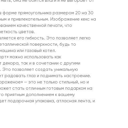
мыть, она не боится влаги и не выгорает от
 в форме прямоугольника размером 20 на 30
ным и привлекательным. Изображение кекс на
ованием качественной печати, что
четкость цветов.
ляется его гибкость. Это позволяет легко
еталлической поверхности, будь то
машина или газовый котел.
орт» можно использовать как
декора, так и в сочетании с другими
. Это позволяет создать уникальную
ет радовать глаз и поднимать настроение.
ороженое» — это не только стильный, но и
может стать отличным готовым подарком на
то приятным дополнением к вашему
дет подарочная упаковка, атласная лента, и