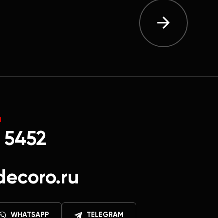
Ы
 5452
decoro.ru
WHATSAPP
TELEGRAM