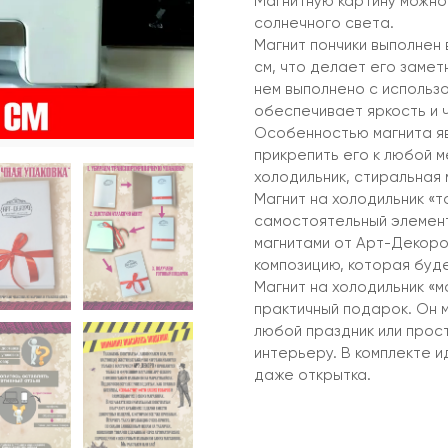
Магнитную картину можно 
солнечного света.
Магнит пончики выполнен
см, что делает его замет
нем выполнено с использ
обеспечивает яркость и 
Особенностью магнита яв
прикрепить его к любой м
холодильник, стиральная 
Магнит на холодильник «т
самостоятельный элемент 
магнитами от Арт-Декоро
композицию, которая буд
Магнит на холодильник «м
практичный подарок. Он 
любой праздник или прос
интерьеру. В комплекте и
даже открытка.