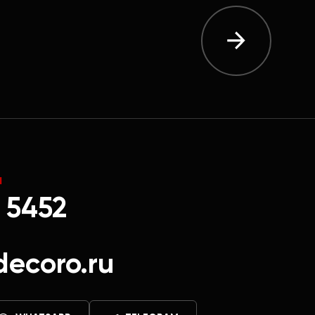
Ы
 5452
decoro.ru