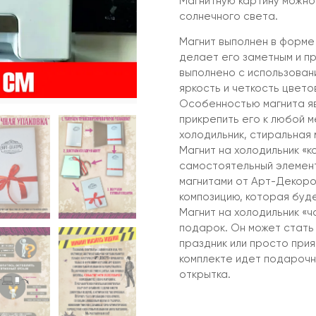
Магнитную картину можно 
солнечного света.
Магнит выполнен в форме 
делает его заметным и п
выполнено с использован
яркость и четкость цвето
Особенностью магнита яв
прикрепить его к любой м
холодильник, стиральная 
Магнит на холодильник «к
самостоятельный элемент 
магнитами от Арт-Декоро
композицию, которая буд
Магнит на холодильник «ча
подарок. Он может стать
праздник или просто при
комплекте идет подарочн
открытка.