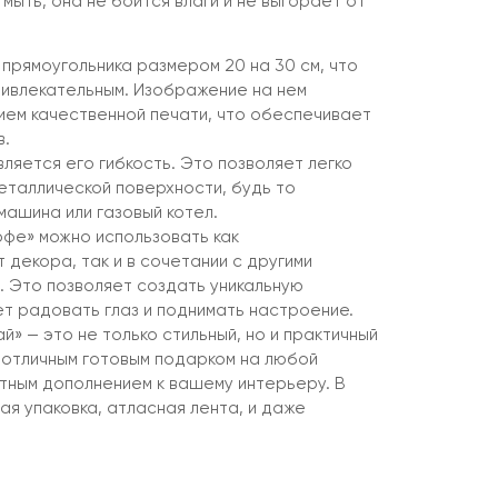
мыть, она не боится влаги и не выгорает от
прямоугольника размером 20 на 30 см, что
ривлекательным. Изображение на нем
ием качественной печати, что обеспечивает
в.
ляется его гибкость. Это позволяет легко
еталлической поверхности, будь то
машина или газовый котел.
офе» можно использовать как
декора, так и в сочетании с другими
. Это позволяет создать уникальную
ет радовать глаз и поднимать настроение.
й» — это не только стильный, но и практичный
 отличным готовым подарком на любой
ятным дополнением к вашему интерьеру. В
ая упаковка, атласная лента, и даже