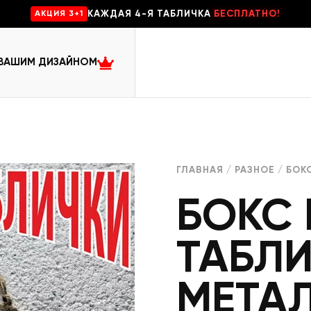
КАЖДАЯ 4-Я ТАБЛИЧКА
БЕСПЛАТНО!
AKЦИЯ 3+1
 ВАШИМ ДИЗАЙНОМ
ГЛАВНАЯ
/
РАЗНОЕ
/ БОК
БОКС
ТАБЛ
МЕТА