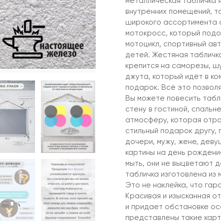
металлическая табличка 
внутренних помещений, та
широкого ассортимента а
мотокросс, который подо
мотоцикл, спортивный авт
детей. Жестяная табличка
крепится на саморезы, ш
джута, который идёт в ко
подарок. Всё это позвол
Вы можете повесить табл
стену в гостиной, спальне
атмосферу, которая отра
стильный подарок другу, п
дочери, мужу, жене, деву
картины на день рождение
мыть, они не выцветают д
табличка изготовлена из 
Это не наклейка, что га
Красивая и изысканная о
и придает обстановке ос
представлены такие карти