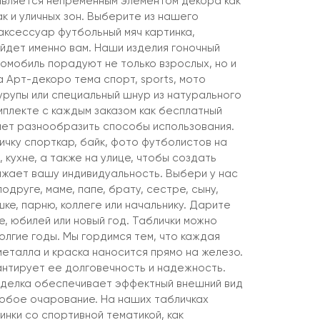
является непременным элементом декора как
к и уличных зон. Выберите из нашего
ксессуар футбольный мяч картинка,
йдет именно вам. Наши изделия гоночный
омобиль порадуют не только взрослых, но и
 Арт-декоро тема спорт, sports, мото
урупы или специальный шнур из натурального
мплекте с каждым заказом как бесплатный
яет разнообразить способы использования.
ичку спорткар, байк, фото футболистов на
, кухне, а также на улице, чтобы создать
жает вашу индивидуальность. Выбери у нас
одруге, маме, папе, брату, сестре, сыну,
шке, парню, коллеге или начальнику. Дарите
, юбилей или новый год. Таблички можно
олгие годы. Мы гордимся тем, что каждая
металла и краска наносится прямо на железо.
рантирует ее долговечность и надежность.
тделка обеспечивает эффектный внешний вид
обое очарование. На наших табличках
нки со спортивной тематикой, как