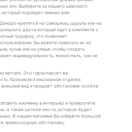
чных зон. Выберите из нашего широкого
 который подойдет именно вам.
Декоро крепятся на саморезы, шурупы или на
урального джута который идет в комплекте с
латный подарок, что позволяет
спользования. Вы можете повесить их на
ьне, кухне или на улице, чтобы создать
жает индивидуальность. можно мыть, они не
на металл. Это гарантирует ее
сть. Красивая и изысканная отделка
 внешний вид и придает обстановке особое
бавить изюминку в интерьер и превратите
ое, а также уютное место, которое будет
льных. В нашем магазине Вы найдёте большой
те превосходную обстановку.