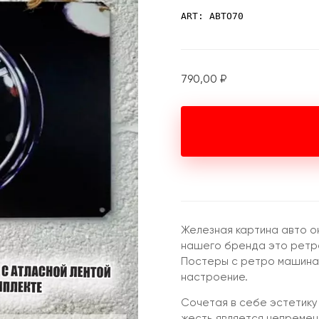
ART: АВТО70
790,00
₽
Железная картина авто о
нашего бренда это ретро
Постеры с ретро машина
настроение.
Сочетая в себе эстетику
жесть является непремен