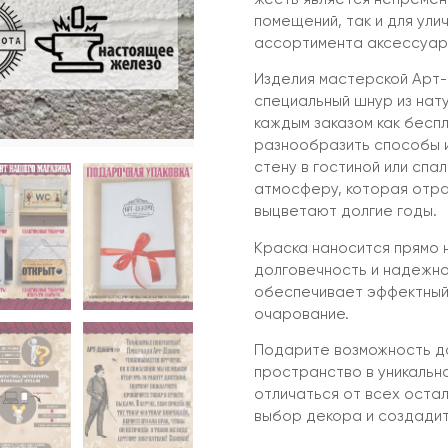
помещений, так и для ули
ассортимента аксессуар,
Изделия мастерской Арт-
специальный шнур из нат
каждым заказом как бесп
разнообразить способы и
стену в гостиной или спал
атмосферу, которая отра
выцветают долгие годы.
Краска наносится прямо 
долговечность и надежно
обеспечивает эффектный
очарование.
Подарите возможность до
пространство в уникальн
отличаться от всех оста
выбор декора и создади