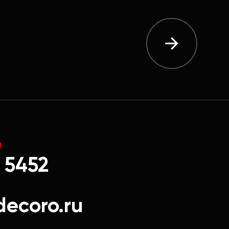
Ы
 5452
decoro.ru