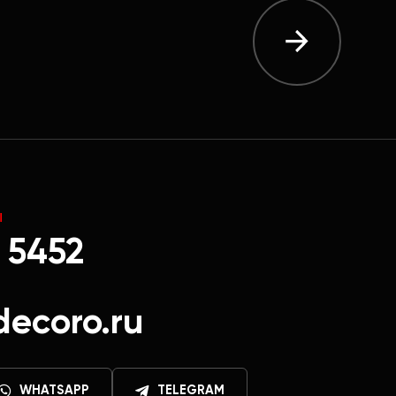
Ы
 5452
decoro.ru
WHATSAPP
TELEGRAM