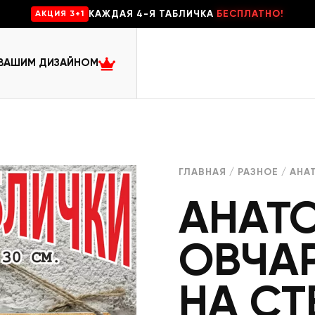
КАЖДАЯ 4-Я ТАБЛИЧКА
БЕСПЛАТНО!
AKЦИЯ 3+1
 ВАШИМ ДИЗАЙНОМ
ГЛАВНАЯ
/
РАЗНОЕ
/ АНА
АНАТ
ОВЧА
НА СТ