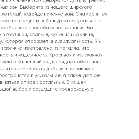
менным элементом декора как для внутренних
чных зон. Выберите из нашего широкого
 который подойдет именно вам. Она крепится
также на специальный шнур из натурального
знообразить способы использования. Вы
в гостиной, спальне, кухне или на улице,
, которая отражает индивидуальность. Мы
 табличка изготовлена из металла, что
ность и надежность. Красивая и изысканная
фектный внешний вид и придает обстановке
арите возможность добавить изюминку в
ространство в уникальное, а также уютное
личаться от всех остальных. В нашем
льшой выбор и создадите превосходную