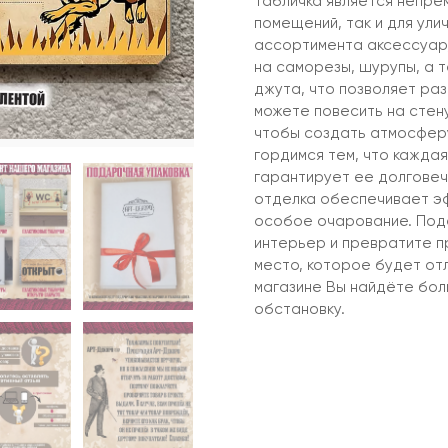
табличка является непре
помещений, так и для ули
ассортимента аксессуар,
на саморезы, шурупы, а 
джута, что позволяет ра
можете повесить на стену 
чтобы создать атмосферу
гордимся тем, что каждая
гарантирует ее долговеч
отделка обеспечивает эф
особое очарование. Под
интерьер и превратите п
место, которое будет от
магазине Вы найдёте бо
обстановку.