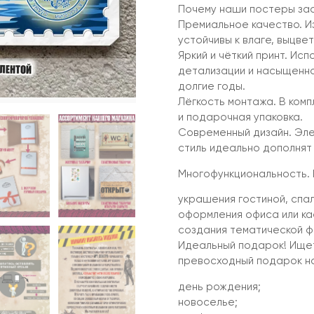
Почему наши постеры за
Премиальное качество. И
устойчивы к влаге, выцв
Яркий и чёткий принт. Ис
детализации и насыщенно
долгие годы.
Лёгкость монтажа. В ком
и подарочная упаковка.
Современный дизайн. Эле
стиль идеально дополнят
Многофункциональность. 
украшения гостиной, спал
оформления офиса или ка
создания тематической ф
Идеальный подарок! Ищет
превосходный подарок н
день рождения;
новоселье;