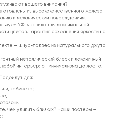
служивают вашего внимания?
зготовлены из высококачественного железа —
етанию и механическим повреждениям.
пользуем УФ-чернила для максимальной
сти цветов. Гарантия сохранения яркости на
плекте — шнур-подвес из натурального джута
гантный металлический блеск и лаконичный
 любой интерьер: от минимализма до лофта.
Подойдут для:
ьни, кабинета;
фе;
отозоны.
е, чем удивить близких? Наши постеры —
а: