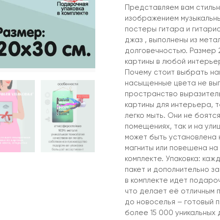
Представляем вам стильн
изображением музыкальны
постеры гитара и гитарис
джаз , выполнены из мета
долговечностью. Размер 
картины в любой интерьер,
Почему стоит выбрать на
насыщенные цвета не вы
пространство выразительн
картины для интерьера, т
легко мыть. Они не боятся
помещениях, так и на ули
может быть установлена н
магниты или повешена на 
комплекте. Упаковка: каж
пакет и дополнительно за
в комплекте идет подароч
что делает её отличным 
до новоселья – готовый 
более 15 000 уникальных 