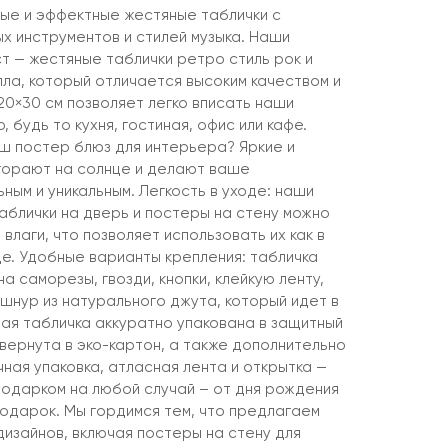
ые и эффектные жестяные таблички с
х инструментов и стилей музыка. Наши
т — жестяные таблички ретро стиль рок и
лла, который отличается высоким качеством и
20×30 см позволяет легко вписать наши
 будь то кухня, гостиная, офис или кафе.
ш постер блюз для интерьера? Яркие и
горают на солнце и делают ваше
ым и уникальным. Легкость в уходе: наши
аблички на дверь и постеры на стену можно
 влаги, что позволяет использовать их как в
це. Удобные варианты крепления: табличка
а саморезы, гвозди, кнопки, клейкую ленту,
шнур из натурального джута, который идет в
дая табличка аккуратно упакована в защитный
вернута в эко-картон, а также дополнительно
ная упаковка, атласная лента и открытка —
подарком на любой случай – от дня рождения
подарок. Мы гордимся тем, что предлагаем
дизайнов, включая постеры на стену для