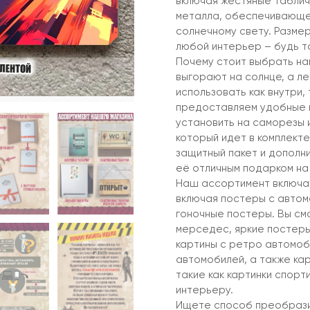
включая жестяные таблич
металла, обеспечивающег
солнечному свету. Размер
любой интерьер – будь то
Почему стоит выбрать на
выгорают на солнце, а ле
использовать как внутри, 
предоставляем удобные в
установить на саморезы 
который идет в комплекте
защитный пакет и дополни
её отличным подарком на
Наш ассортимент включае
включая постеры с автом
гоночные постеры. Вы смо
мерседес, яркие постеры 
картины с ретро автомоб
автомобилей, а также ка
такие как картинки спор
интерьеру.
Ищете способ преобрази