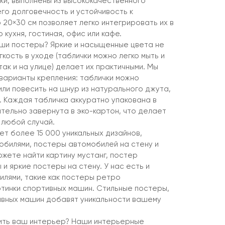
ки, выполнены из высококачественного
о долговечность и устойчивость к
 20×30 см позволяет легко интегрировать их в
 кухня, гостиная, офис или кафе.
ши постеры? Яркие и насыщенные цвета не
гкость в уходе (таблички можно легко мыть и
так и на улице) делает их практичными. Мы
арианты крепления: таблички можно
или повесить на шнур из натурального джута,
. Каждая табличка аккуратно упакована в
тельно завернута в эко-картон, что делает
 любой случай.
т более 15 000 уникальных дизайнов,
обилями, постеры автомобилей на стену и
жете найти картину мустанг, постер
и яркие постеры на стену. У нас есть и
илями, такие как постеры ретро
ртинки спортивных машин. Стильные постеры,
тивных машин добавят уникальности вашему
ть ваш интерьер? Наши интерьерные