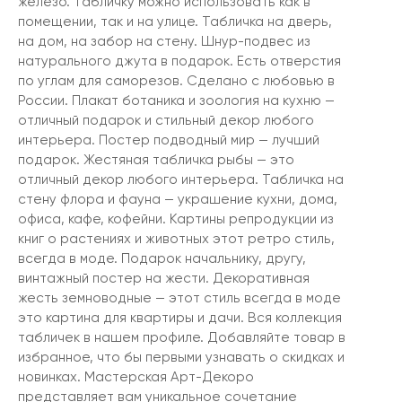
железо. Табличку можно использовать как в
помещении, так и на улице. Табличка на дверь,
на дом, на забор на стену. Шнур-подвес из
натурального джута в подарок. Есть отверстия
по углам для саморезов. Сделано с любовью в
России. Плакат ботаника и зоология на кухню —
отличный подарок и стильный декор любого
интерьера. Постер подводный мир — лучший
подарок. Жестяная табличка рыбы — это
отличный декор любого интерьера. Табличка на
стену флора и фауна — украшение кухни, дома,
офиса, кафе, кофейни. Картины репродукции из
книг о растениях и животных этот ретро стиль,
всегда в моде. Подарок начальнику, другу,
винтажный постер на жести. Декоративная
жесть земноводные — этот стиль всегда в моде
это картина для квартиры и дачи. Вся коллекция
табличек в нашем профиле. Добавляйте товар в
избранное, что бы первыми узнавать о скидках и
новинках. Мастерская Арт-Декоро
представляет вам уникальное сочетание