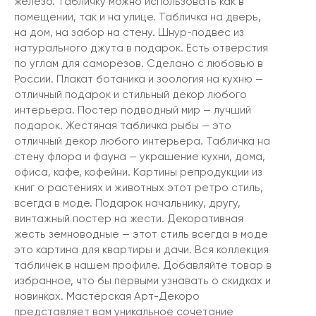
железо. Табличку можно использовать как в
помещении, так и на улице. Табличка на дверь,
на дом, на забор на стену. Шнур-подвес из
натурального джута в подарок. Есть отверстия
по углам для саморезов. Сделано с любовью в
России. Плакат ботаника и зоология на кухню —
отличный подарок и стильный декор любого
интерьера. Постер подводный мир — лучший
подарок. Жестяная табличка рыбы — это
отличный декор любого интерьера. Табличка на
стену флора и фауна — украшение кухни, дома,
офиса, кафе, кофейни. Картины репродукции из
книг о растениях и животных этот ретро стиль,
всегда в моде. Подарок начальнику, другу,
винтажный постер на жести. Декоративная
жесть земноводные — этот стиль всегда в моде
это картина для квартиры и дачи. Вся коллекция
табличек в нашем профиле. Добавляйте товар в
избранное, что бы первыми узнавать о скидках и
новинках. Мастерская Арт-Декоро
представляет вам уникальное сочетание