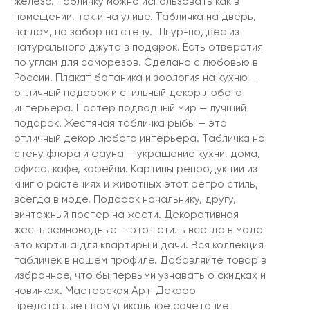
железо. Табличку можно использовать как в
помещении, так и на улице. Табличка на дверь,
на дом, на забор на стену. Шнур-подвес из
натурального джута в подарок. Есть отверстия
по углам для саморезов. Сделано с любовью в
России. Плакат ботаника и зоология на кухню —
отличный подарок и стильный декор любого
интерьера. Постер подводный мир — лучший
подарок. Жестяная табличка рыбы — это
отличный декор любого интерьера. Табличка на
стену флора и фауна — украшение кухни, дома,
офиса, кафе, кофейни. Картины репродукции из
книг о растениях и животных этот ретро стиль,
всегда в моде. Подарок начальнику, другу,
винтажный постер на жести. Декоративная
жесть земноводные — этот стиль всегда в моде
это картина для квартиры и дачи. Вся коллекция
табличек в нашем профиле. Добавляйте товар в
избранное, что бы первыми узнавать о скидках и
новинках. Мастерская Арт-Декоро
представляет вам уникальное сочетание