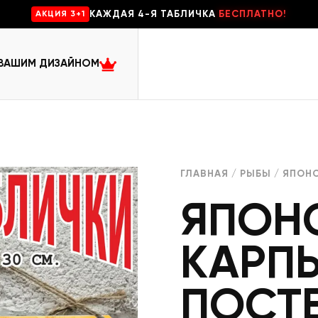
КАЖДАЯ 4-Я ТАБЛИЧКА
БЕСПЛАТНО!
AKЦИЯ 3+1
 ВАШИМ ДИЗАЙНОМ
ГЛАВНАЯ
/
РЫБЫ
/ ЯПОНС
ЯПОН
КАРП
ПОСТ