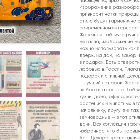
насыщенно, ярко и сочно,
Изображение разнообразн
привносит нотки природы
стиле будут гармонично с
современном интерьере.
Железная табличка ручно
металла, изображение ма
можно использовать как в
дверь, на дом, на забор 
в подарок. Есть отверсти
любовью в России. Плакат
подарок и стильный деко
— лучший подарок. Жестя
любого интерьера. Табли
кухни, дома, офиса, кафе,
растениях и животных это
начальнику, другу, винта
земноводные — этот стиль
дачи. Вся коллекция таб
избранное, что бы первым
Арт-Декоро представляе