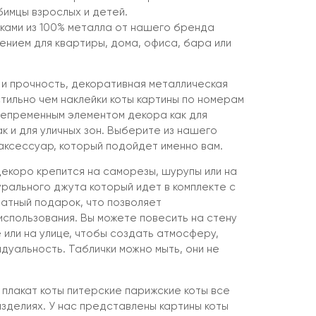
бимцы взрослых и детей.
иками из 100% металла от нашего бренда
нием для квартиры, дома, офиса, бара или
 и прочность, декоративная металлическая
тильно чем наклейки коты картины по номерам
 непременным элементом декора как для
к и для уличных зон. Выберите из нашего
ксессуар, который подойдет именно вам.
екоро крепится на саморезы, шурупы или на
урального джута который идет в комплекте с
латный подарок, что позволяет
спользования. Вы можете повесить на стену
е или на улице, чтобы создать атмосферу,
дуальность. Таблички можно мыть, они не
 плакат коты питерские парижские коты все
изделиях. У нас представлены картины коты