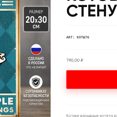
СТЕНУ
ART: КОТЫ76
790,00
₽
Котики взрывные котята к