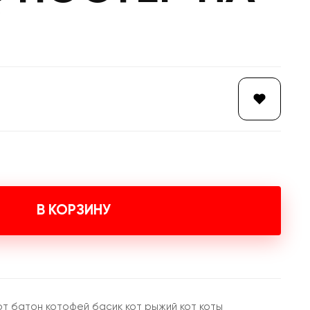
В КОРЗИНУ
от батон котофей басик кот рыжий кот коты