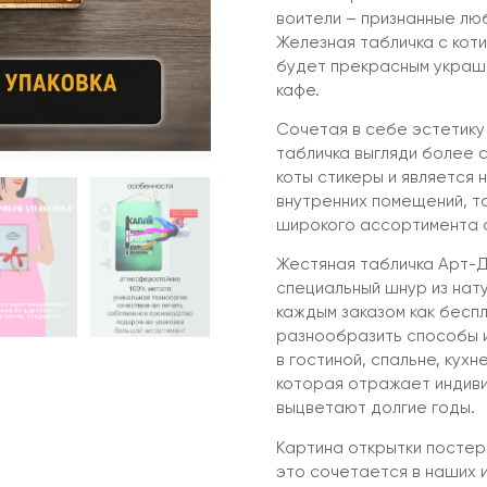
воители – признанные лю
Железная табличка с кот
будет прекрасным украше
кафе.
Сочетая в себе эстетику
табличка выгляди более с
коты стикеры и является
внутренних помещений, та
широкого ассортимента а
Жестяная табличка Арт-Д
специальный шнур из нат
каждым заказом как бесп
разнообразить способы и
в гостиной, спальне, кухн
которая отражает индиви
выцветают долгие годы.
Картина открытки постер
это сочетается в наших 