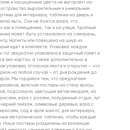
ркие и насыщенные цвета не выгорают на
остранство выразительным и уникальным.
артины для интерьера, таблички на дверь и
егко мыть. Они не боятся влаги, что
х как в помещениях, так и на улице. Удобные
личка может быть установлена на саморезы,
енту, магниты или повешена на шнур из
рый идет в комплекте. Упаковка: каждая
 гог аккуратно упакована в защитный пакет и
 в эко-картон, а также дополнительно в
я упаковка, атласная лента и открытка — что
рком на любой случай – от дня рождения до
арок. Мы гордимся тем, что предлагаем
дизайнов, включая постеры на стену ирисы,
й, подсолнухи, цветущие ветки миндаля, на
ирисами, ваза с розами, полуденный отдых, луг
вечерний пейзаж, оливковые деревья, ваза с
 ирисами, сад в арле вангог, для интерьера,
ьные металлические таблички, чтобы каждый
бя. Наши постеры разделены на коллекции
яет заказать несколько табличек в едином