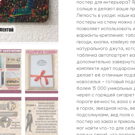
постер для интерьера? Я
солнце и делают ваше пр
Легкость в уходе: наши к
постеры на стену можно л
позволяет использовать и
варианты крепления: таб
гвозди, кнопки, клейкую л
натурального джута, кото
табличка автопортрет ван
дополнительно завернута
комплекте идет подарочна
делает её отличным пода
новоселья – готовый под
более 15 000 уникальных 
череп с горящей сигарето
пороге вечности, ваза с 
в горах, звездная ночь, 
подсолнухами, вид поля с
постер на заказ и прикол
мог найти что-то для се
разных серий, что позвол