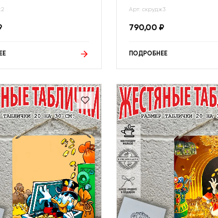
ж2
Арт: скрудж3
₽
790,00
₽
ЕЕ
ПОДРОБНЕЕ