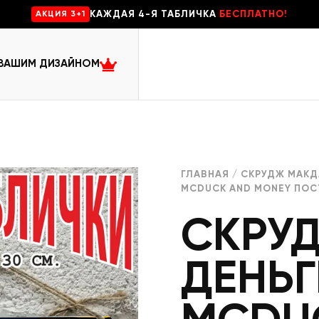
КАЖДАЯ 4-Я ТАБЛИЧКА
БЕСПЛАТНО!
AKЦИЯ 3+1
 ВАШИМ ДИЗАЙНОМ
ГЛАВНАЯ
/
СКРУДЖ МАКД
MCDUCK AND MONEY ПОС
СКРУ
ДЕНЬ