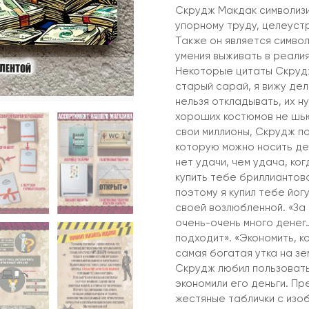
Скрудж Макдак символизи
упорному труду, целеуст
Также он является симво
умения выживать в реалия
Некоторые цитаты Скрудж
старый сарай, я вижу дел
нельзя откладывать, их н
хороших костюмов не шью
свои миллионы, Скрудж п
которую можно носить де
нет удачи, чем удача, ког
купить тебе бриллиантов
поэтому я купил тебе йог
своей возлюбленной. «За
очень-очень много денег…
подходит». «Экономить, ко
самая богатая утка на зе
Скрудж любил пользовать
экономили его деньги. П
жестяные таблички с изо