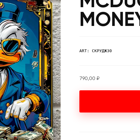
MCDU
MONE
ART: СКРУДЖ30
790,00
₽