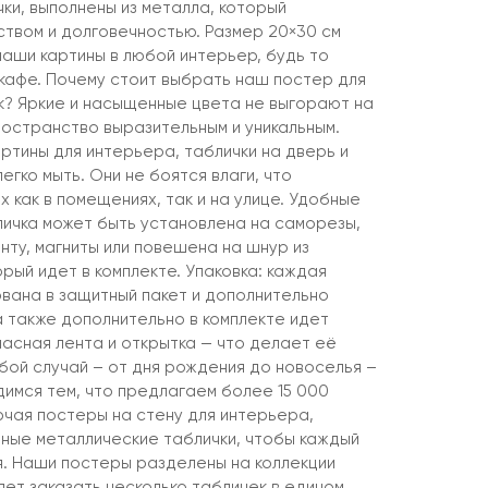
ки, выполнены из металла, который
ством и долговечностью. Размер 20×30 см
наши картины в любой интерьер, будь то
и кафе. Почему стоит выбрать наш постер для
? Яркие и насыщенные цвета не выгорают на
остранство выразительным и уникальным.
артины для интерьера, таблички на дверь и
егко мыть. Они не боятся влаги, что
х как в помещениях, так и на улице. Удобные
личка может быть установлена на саморезы,
енту, магниты или повешена на шнур из
рый идет в комплекте. Упаковка: каждая
ована в защитный пакет и дополнительно
а также дополнительно в комплекте идет
ласная лента и открытка — что делает её
бой случай – от дня рождения до новоселья –
димся тем, что предлагаем более 15 000
ючая постеры на стену для интерьера,
ьные металлические таблички, чтобы каждый
бя. Наши постеры разделены на коллекции
яет заказать несколько табличек в едином