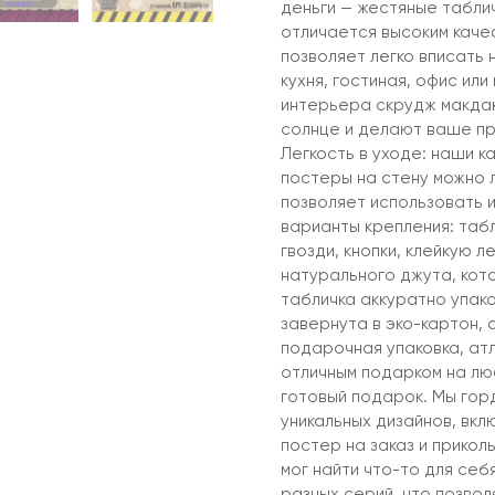
деньги — жестяные таблич
отличается высоким каче
позволяет легко вписать 
кухня, гостиная, офис ил
интерьера скрудж макдак
солнце и делают ваше пр
Легкость в уходе: наши к
постеры на стену можно л
позволяет использовать и
варианты крепления: таб
гвозди, кнопки, клейкую л
натурального джута, кото
табличка аккуратно упак
завернута в эко-картон, 
подарочная упаковка, ат
отличным подарком на лю
готовый подарок. Мы гор
уникальных дизайнов, вкл
постер на заказ и прикол
мог найти что-то для се
разных серий, что позвол