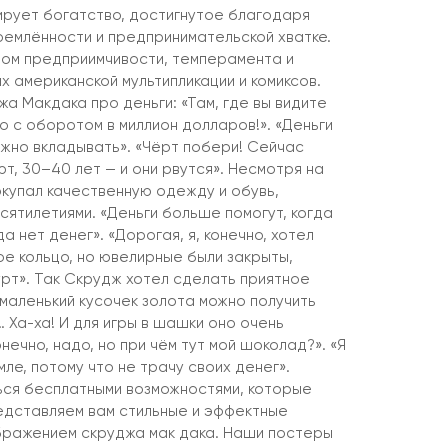
рует богатство, достигнутое благодаря
ремлённости и предпринимательской хватке.
лом предприимчивости, темперамента и
х американской мультипликации и комиксов.
а Макдака про деньги: «Там, где вы видите
о с оборотом в миллион долларов!». «Деньги
ужно вкладывать». «Чёрт побери! Сейчас
т, 30–40 лет — и они рвутся». Несмотря на
окупал качественную одежду и обувь,
сятилетиями. «Деньги больше помогут, когда
да нет денег». «Дорогая, я, конечно, хотел
ое кольцо, но ювелирные были закрыты,
урт». Так Скрудж хотел сделать приятное
 маленький кусочек золота можно получить
 Ха-ха! И для игры в шашки оно очень
нечно, надо, но при чём тут мой шоколад?». «Я
мле, потому что не трачу своих денег».
ся бесплатными возможностями, которые
редставляем вам стильные и эффектные
бражением скруджа мак дака. Наши постеры