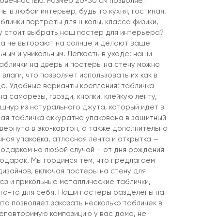
говечностью. Размер 20×30 см позволяет
ны в любой интерьер, будь то кухня, гостиная,
аблички портреты для школы, класса физики,
му стоит выбрать наш постер для интерьера?
а не выгорают на солнце и делают ваше
ым и уникальным. Легкость в уходе: наши
аблички на дверь и постеры на стену можно
 влаги, что позволяет использовать их как в
це. Удобные варианты крепления: табличка
а саморезы, гвозди, кнопки, клейкую ленту,
шнур из натурального джута, который идет в
дая табличка аккуратно упакована в защитный
вернута в эко-картон, а также дополнительно
ная упаковка, атласная лента и открытка —
подарком на любой случай – от дня рождения
подарок. Мы гордимся тем, что предлагаем
дизайнов, включая постеры на стену для
аз и прикольные металлические таблички,
что-то для себя. Наши постеры разделены на
что позволяет заказать несколько табличек в
неповторимую композицию у вас дома, не