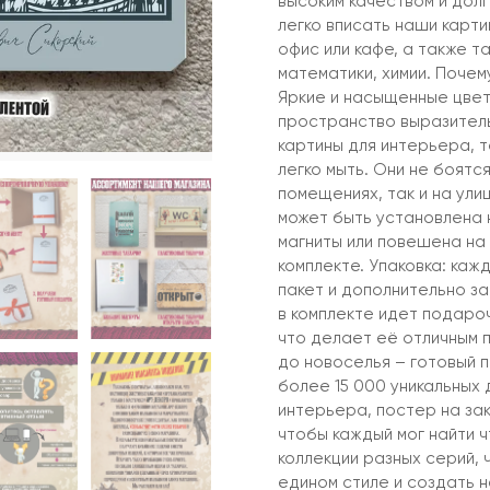
высоким качеством и дол
легко вписать наши карти
офис или кафе, а также т
математики, химии. Поче
Яркие и насыщенные цвет
пространство выразительн
картины для интерьера, т
легко мыть. Они не боятся
помещениях, так и на ули
может быть установлена н
магниты или повешена на 
комплекте. Упаковка: каж
пакет и дополнительно за
в комплекте идет подароч
что делает её отличным 
до новоселья – готовый 
более 15 000 уникальных 
интерьера, постер на зак
чтобы каждый мог найти 
коллекции разных серий, 
едином стиле и создать 