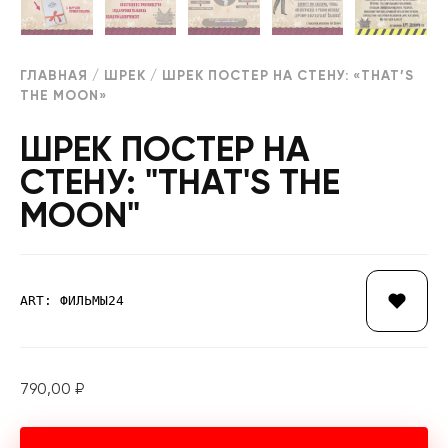
ГЛАВНАЯ
/
ШРЕК
/ ШРЕК ПОСТЕР НА СТЕНУ: «THAT’S
THE MOON»
ШРЕК ПОСТЕР НА
СТЕНУ: "THAT'S THE
MOON"
ART: ФИЛЬМЫ24
790,00
₽