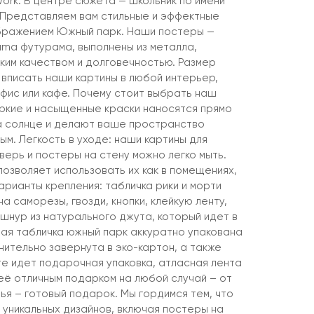
ork. В центре сюжета — школьник по имени
 Представляем вам стильные и эффектные
ображением Южный парк. Наши постеры —
ama футурама, выполнены из металла,
ким качеством и долговечностью. Размер
 вписать наши картины в любой интерьер,
 офис или кафе. Почему стоит выбрать наш
ркие и насыщенные краски наносятся прямо
а солнце и делают ваше пространство
ым. Легкость в уходе: наши картины для
верь и постеры на стену можно легко мыть.
 позволяет использовать их как в помещениях,
варианты крепления: табличка рики и морти
а саморезы, гвозди, кнопки, клейкую ленту,
шнур из натурального джута, который идет в
дая табличка южный парк аккуратно упакована
нительно завернута в эко-картон, а также
те идет подарочная упаковка, атласная лента
её отличным подарком на любой случай – от
ья – готовый подарок. Мы гордимся тем, что
 уникальных дизайнов, включая постеры на