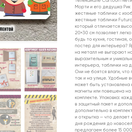
телеканале Cartoon Netw
Морти и его дедушка Рик
жестяные таблички с из
жестяные таблички Futur
который отличается высо
20×30 см позволяет легко
будь то кухня, гостиная,
постер для интерьера? Я
на металл не выгорают н
выразительным и уникальн
интерьера, таблички на д
Они не боятся влаги, что
так и на улице. Удобные 
может быть установлена н
магниты или повешена на 
комплекте. Упаковка: каж
в защитный пакет и допол
дополнительно в комплек
и открытка — что делает 
дня рождения до новосел
предлагаем более 15 000