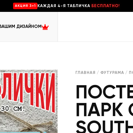
КАЖДАЯ 4-Я ТАБЛИЧКА
БЕСПЛАТНО!
AKЦИЯ 3+1
 ВАШИМ ДИЗАЙНОМ
ГЛАВНАЯ
/
ФУТУРАМА
/ П
ПОСТ
ПАРК 
SOUTH