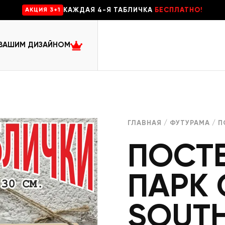
КАЖДАЯ 4-Я ТАБЛИЧКА
БЕСПЛАТНО!
AKЦИЯ 3+1
 ВАШИМ ДИЗАЙНОМ
ГЛАВНАЯ
/
ФУТУРАМА
/ П
ПОСТ
ПАРК 
SOUTH