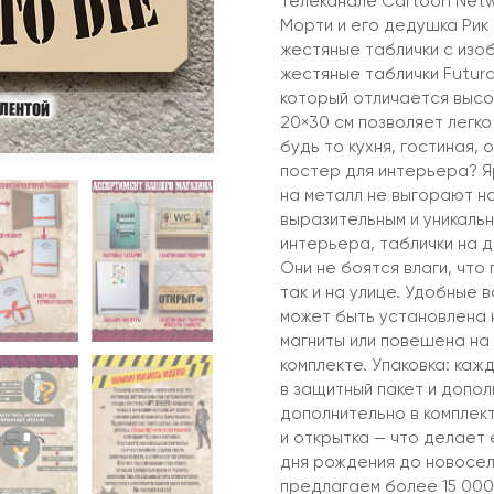
телеканале Cartoon Netw
Морти и его дедушка Рик
жестяные таблички с из
жестяные таблички Futur
который отличается высо
20×30 см позволяет легко
будь то кухня, гостиная,
постер для интерьера? Я
на металл не выгорают н
выразительным и уникальн
интерьера, таблички на д
Они не боятся влаги, что
так и на улице. Удобные 
может быть установлена н
магниты или повешена на 
комплекте. Упаковка: каж
в защитный пакет и допол
дополнительно в комплек
и открытка — что делает 
дня рождения до новосел
предлагаем более 15 000