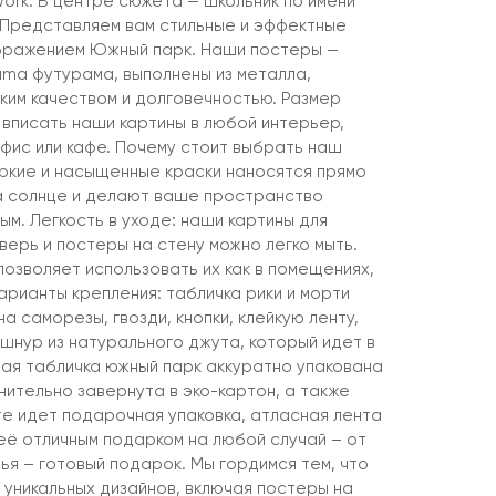
ork. В центре сюжета — школьник по имени
 Представляем вам стильные и эффектные
ображением Южный парк. Наши постеры —
ama футурама, выполнены из металла,
ким качеством и долговечностью. Размер
 вписать наши картины в любой интерьер,
 офис или кафе. Почему стоит выбрать наш
ркие и насыщенные краски наносятся прямо
а солнце и делают ваше пространство
ым. Легкость в уходе: наши картины для
верь и постеры на стену можно легко мыть.
 позволяет использовать их как в помещениях,
варианты крепления: табличка рики и морти
а саморезы, гвозди, кнопки, клейкую ленту,
шнур из натурального джута, который идет в
дая табличка южный парк аккуратно упакована
нительно завернута в эко-картон, а также
те идет подарочная упаковка, атласная лента
её отличным подарком на любой случай – от
ья – готовый подарок. Мы гордимся тем, что
 уникальных дизайнов, включая постеры на