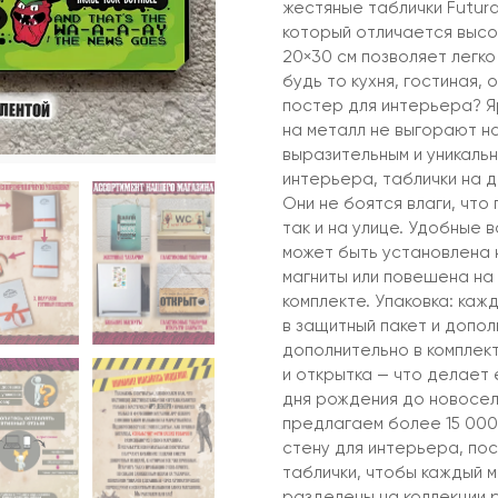
жестяные таблички Futur
который отличается высо
20×30 см позволяет легко
будь то кухня, гостиная,
постер для интерьера? Я
на металл не выгорают н
выразительным и уникальн
интерьера, таблички на д
Они не боятся влаги, что
так и на улице. Удобные 
может быть установлена н
магниты или повешена на 
комплекте. Упаковка: каж
в защитный пакет и допол
дополнительно в комплек
и открытка — что делает 
дня рождения до новосел
предлагаем более 15 000
стену для интерьера, пос
таблички, чтобы каждый м
разделены на коллекции р