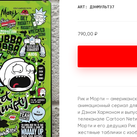
ART: ДЭНМУЛЬТ37
790,00
₽
Рик и Морти — американс
анимационный сериал для
и Дэном Хармоном и выпус
телеканале Cartoon Netw
Морти и его дедушка Рик
жестяные таблички с из