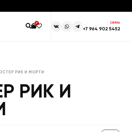
СВЯЗЬ
0
+7 964 902 5452
ОСТЕР РИК И МОРТИ
Р РИК И
И