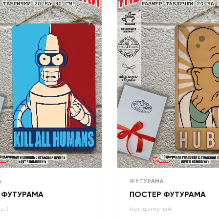
А
ФУТУРАМА
 ФУТУРАМА
ПОСТЕР ФУТУРАМА
ьт3
Арт: дэнмульт4