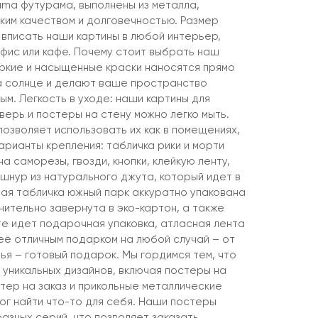
ama футурама, выполнены из металла,
ким качеством и долговечностью. Размер
 вписать наши картины в любой интерьер,
 офис или кафе. Почему стоит выбрать наш
ркие и насыщенные краски наносятся прямо
а солнце и делают ваше пространство
ым. Легкость в уходе: наши картины для
верь и постеры на стену можно легко мыть.
 позволяет использовать их как в помещениях,
варианты крепления: табличка рики и морти
а саморезы, гвозди, кнопки, клейкую ленту,
шнур из натурального джута, который идет в
дая табличка южный парк аккуратно упакована
нительно завернута в эко-картон, а также
те идет подарочная упаковка, атласная лента
её отличным подарком на любой случай – от
ья – готовый подарок. Мы гордимся тем, что
 уникальных дизайнов, включая постеры на
тер на заказ и прикольные металлические
ог найти что-то для себя. Наши постеры
азных серий, что позволяет заказать