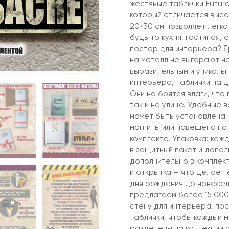
жестяные таблички Futur
который отличается высо
20×30 см позволяет легко
будь то кухня, гостиная,
постер для интерьера? Я
на металл не выгорают н
выразительным и уникальн
интерьера, таблички на д
Они не боятся влаги, что
так и на улице. Удобные 
может быть установлена н
магниты или повешена на 
комплекте. Упаковка: каж
в защитный пакет и допол
дополнительно в комплек
и открытка — что делает 
дня рождения до новосел
предлагаем более 15 000
стену для интерьера, пос
таблички, чтобы каждый м
разделены на коллекции р