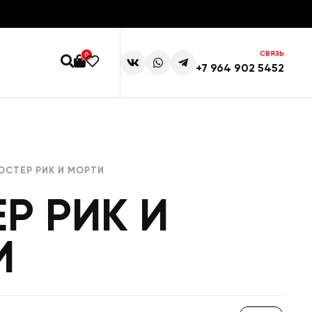
СВЯЗЬ
0
+7 964 902 5452
ОСТЕР РИК И МОРТИ
Р РИК И
И