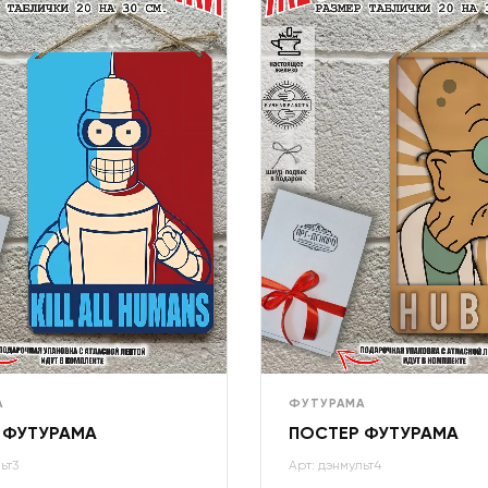
А
ФУТУРАМА
 ФУТУРАМА
ПОСТЕР ФУТУРАМА
ьт3
Арт: дэнмульт4