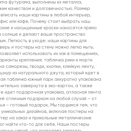
ama футурама, выполнены из металла,
ким качеством и долговечностью. Размер
 вписать наши картины в любой интерьер,
 офис или кафе. Почему стоит выбрать наш
ркие и насыщенные краски наносятся прямо
а солнце и делают ваше пространство
ым. Легкость в уходе: наши картины для
верь и постеры на стену можно легко мыть.
 позволяет использовать их как в помещениях,
варианты крепления: табличка рики и морти
а саморезы, гвозди, кнопки, клейкую ленту,
шнур из натурального джута, который идет в
дая табличка южный парк аккуратно упакована
нительно завернута в эко-картон, а также
те идет подарочная упаковка, атласная лента
её отличным подарком на любой случай – от
ья – готовый подарок. Мы гордимся тем, что
 уникальных дизайнов, включая постеры на
тер на заказ и прикольные металлические
ог найти что-то для себя. Наши постеры
азных серий, что позволяет заказать