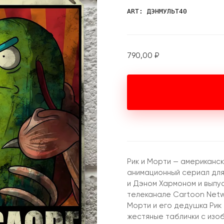
ART: ДЭНМУЛЬТ40
790,00
₽
Рик и Морти — американс
анимационный сериал для
и Дэном Хармоном и выпус
телеканале Cartoon Netw
Морти и его дедушка Рик
жестяные таблички с из