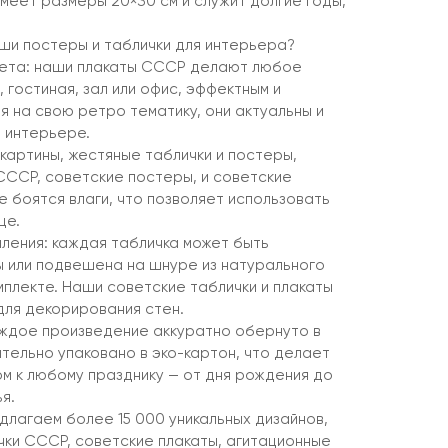
меет размеры 20×30 см и служит долгие годы,
ши постеры и таблички для интерьера?
вета: наши плакаты СССР делают любое
, гостиная, зал или офис, эффектным и
я на свою ретро тематику, они актуальны и
 интерьере.
 картины, жестяные таблички и постеры,
 СССР, советские постеры, и советские
не боятся влаги, что позволяет использовать
це.
ления: каждая табличка может быть
 или подвешена на шнуре из натурального
мплекте. Наши советские таблички и плакаты
для декорирования стен.
аждое произведение аккуратно обернуто в
тельно упаковано в эко-картон, что делает
м к любому празднику — от дня рождения до
я.
длагаем более 15 000 уникальных дизайнов,
чки СССР, советские плакаты, агитационные