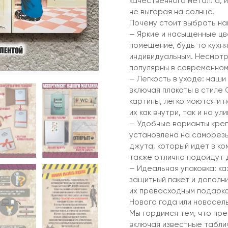
качественного металла, и
не выгорая на солнце.
Почему стоит выбрать на
— Яркие и насыщенные ц
помещение, будь то кухня
индивидуальным. Несмотр
популярны в современном
— Легкость в уходе: наши
включая плакаты в стиле
картины, легко моются и 
их как внутри, так и на ули
— Удобные варианты креп
установлена на саморезы
джута, который идет в ко
также отлично подойдут 
— Идеальная упаковка: к
защитный пакет и дополни
их превосходным подарко
Нового года или новосель
Мы гордимся тем, что пре
включая известные табли