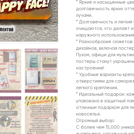
* Яркие и насыщенные цв
долговечность ярких отт
лучами.
* Долговечность и легкий 
очищаются, что делает их
наружного использования
* Разнообразие сюжетов:
дизайнов, включая посте
Пухом, афиши для мультик
постеры станут украшен
настроение!
* Удобные варианты крепл
отверстиями для саморез
легкого крепления.
* Идеальный подарок: ка
упакована в защитный пак
отличным подарком для л
новоселья.
Огромный выбор:
С более чем 15,000 уника
интерьера, настенные ка