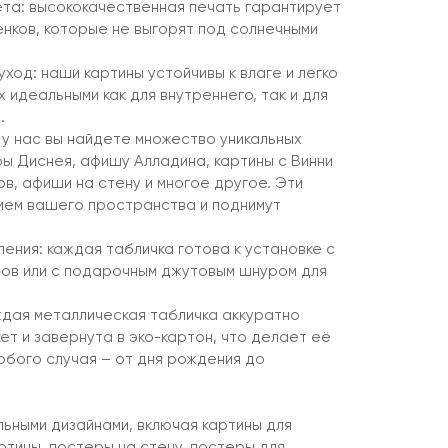
ета: высококачественная печать гарантирует
енков, которые не выгорят под солнечными
уход: наши картины устойчивы к влаге и легко
 идеальными как для внутреннего, так и для
.
 у нас вы найдете множество уникальных
ры Диснея, афишу Алладина, картины с Винни
ов, афиши на стену и многое другое. Эти
ием вашего пространства и поднимут
ения: каждая табличка готова к установке с
ов или с подарочным джутовым шнуром для
ждая металлическая табличка аккуратно
ет и завернута в эко-картон, что делает её
юбого случая – от дня рождения до
льными дизайнами, включая картины для
ртины, постеры на стену, постеры для