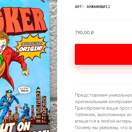
ART: АНЖАФИШИ11
790,00
₽
Представляем уникальную
оригинальными изображен
Преобразите ваше прост
табличек, выполненных из
впишется в любой интерье
Почему мы уверены, что 