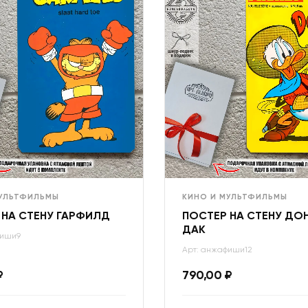
МУЛЬТФИЛЬМЫ
КИНО И МУЛЬТФИЛЬМЫ
 НА СТЕНУ ГАРФИЛД
ПОСТЕР НА СТЕНУ ДО
ДАК
фиши9
Арт: анжафиши12
₽
790,00
₽