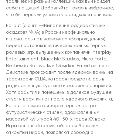
табличек из разный коллекций, каждый найдет
себе по душе! Добавляйте товар в избранное,
что бы первыми узнавать о скидках и новинках.
Fallout (с англ.—«Выпадение радиоактивных
осадков» МФА; в России неофициально
издавалась под названием «Возрождение») —
серия постапокалиптических компьютерных
ролевых игр, выпущенных компаниями Interplay
Entertainment, Black Isle Studios, Micro Forté,
Bethesda Softworks и Obsidian Entertainment.
Действие происходит после ядерной войны на
территории США, которая превратилась в
радиоактивную пустыню и охвачена анархией.
Хотя события и помещены в далёкое будущее,
спустя десятки лет после ядерного конфликта,
Fallout отличается характерным ретро-
футуристическим стилем, вдохновлённым
массовой культурой 40—50-х годов XX века.
Игры основной серии, обладая большим
открытым миром, позволяют свободно