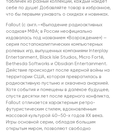
табличек из разный коллекций, каждый найдет
себе по душе! Добавляйте товар в избранное,
что бы первыми узнавать о скидках и новинках.
Fallout (с англ.—«Выпадение радиоактивных
осадков» МФА; в России неофициально
издавалась под названием «Возрождение») —
серия постапокалиптических компьютерных
ролевых игр, выпущенных компаниями Interplay
Entertainment, Black Isle Studios, Micro Forté,
Bethesda Softworks и Obsidian Entertainment.
Действие происходит после ядерной войны на
территории США, которая превратилась в
радиоактивную пустыню и охвачена анархией.
Хотя события и помещены в далёкое будущее,
спустя десятки лет после ядерного конфликта,
Fallout отличается характерным ретро-
футуристическим стилем, вдохновлённым
массовой культурой 40—50-х годов XX века.
Игры основной серии, обладая большим
открытым миром, позволяют свободно