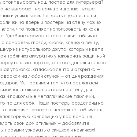
му стоит выбрать наш постер для интерьера?
а не выгорают на солнце и делают ваше
ым и уникальным. Легкость в уходе: наши
аблички на дверь и постеры на стену можно
 влаги, что позволяет использовать их как в
це. Удобные варианты крепления: табличка
а саморезы, гвозди, кнопки, клейкую ленту,
шнур из натурального джута, который идет в
дая табличка аккуратно упакована в защитный
вернута в эко-картон, а также дополнительно
ная упаковка, атласная лента и открытка —
подарком на любой случай – от дня рождения
подарок. Мы гордимся тем, что предлагаем
дизайнов, включая постеры на стену для
аз и прикольные металлические таблички,
что-то для себя. Наши постеры разделены на
что позволяет заказать несколько табличек в
неповторимую композицию у вас дома, не
елать свой дом стильным – добавляйте
ы первыми узнавать о скидках и новинках!
 и стиля с нашими металлическими