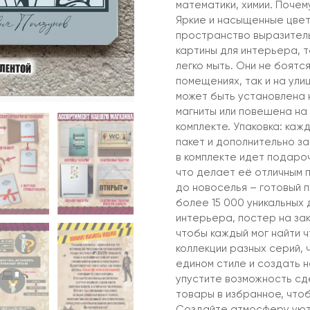
математики, химии. Поче
Яркие и насыщенные цвет
пространство выразительн
картины для интерьера, т
легко мыть. Они не боятся
помещениях, так и на ули
может быть установлена н
магниты или повешена на 
комплекте. Упаковка: каж
пакет и дополнительно за
в комплекте идет подароч
что делает её отличным 
до новоселья – готовый 
более 15 000 уникальных 
интерьера, постер на зак
чтобы каждый мог найти 
коллекции разных серий, 
едином стиле и создать 
упустите возможность сд
товары в избранное, чтоб
Создайте атмосферу уюта