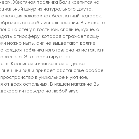
 вам. Жестяная табличка Бали крепится на
ециальный шнур из натурального джута,
 с каждым заказом как бесплатный подарок.
образить способы использования. Вы можете
она на стену в гостиной, спальне, кухне, а
оздать атмосферу, которая отражает вашу
чки можно мыть, они не выцветают долгие
то каждая табличка изготовлена из металла и
на железо. Это гарантирует ее
сть. Красивая и изысканная отделка
 внешний вид и придает обстановке особое
пространство в уникальное и уютное,
я от всех остальных. В нашем магазине Вы
декора интерьера на любой вкус