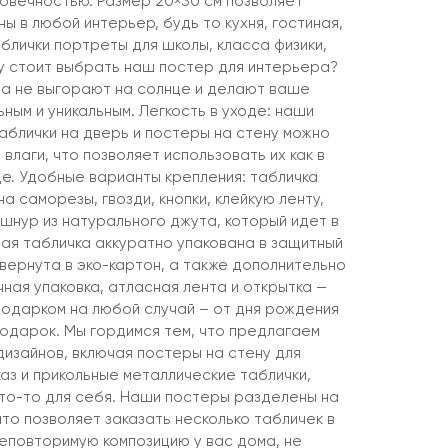
говечностью. Размер 20×30 см позволяет
ны в любой интерьер, будь то кухня, гостиная,
аблички портреты для школы, класса физики,
му стоит выбрать наш постер для интерьера?
а не выгорают на солнце и делают ваше
ым и уникальным. Легкость в уходе: наши
аблички на дверь и постеры на стену можно
 влаги, что позволяет использовать их как в
це. Удобные варианты крепления: табличка
а саморезы, гвозди, кнопки, клейкую ленту,
шнур из натурального джута, который идет в
дая табличка аккуратно упакована в защитный
вернута в эко-картон, а также дополнительно
ная упаковка, атласная лента и открытка —
подарком на любой случай – от дня рождения
подарок. Мы гордимся тем, что предлагаем
дизайнов, включая постеры на стену для
аз и прикольные металлические таблички,
что-то для себя. Наши постеры разделены на
что позволяет заказать несколько табличек в
неповторимую композицию у вас дома, не