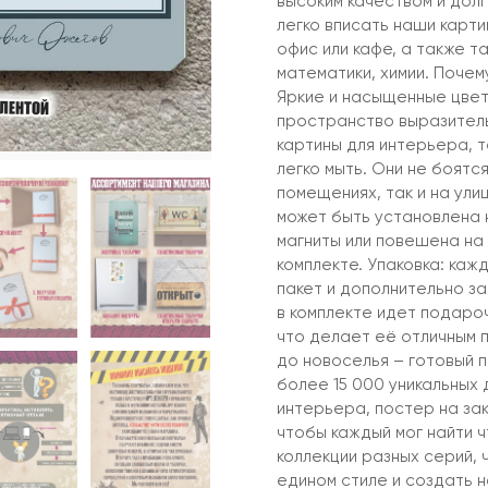
высоким качеством и дол
легко вписать наши карти
офис или кафе, а также т
математики, химии. Поче
Яркие и насыщенные цвет
пространство выразительн
картины для интерьера, т
легко мыть. Они не боятся
помещениях, так и на ули
может быть установлена н
магниты или повешена на 
комплекте. Упаковка: каж
пакет и дополнительно за
в комплекте идет подароч
что делает её отличным 
до новоселья – готовый 
более 15 000 уникальных 
интерьера, постер на зак
чтобы каждый мог найти 
коллекции разных серий, 
едином стиле и создать 