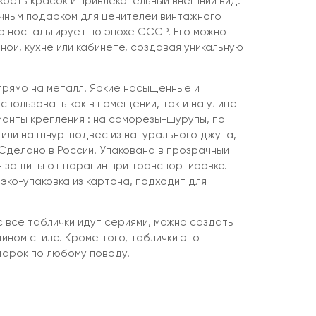
кость красок и привлекательный внешний вид.
чным подарком для ценителей винтажного
кто ностальгирует по эпохе СССР. Его можно
иной, кухне или кабинете, создавая уникальную
рямо на металл. Яркие насыщенные и
пользовать как в помещении, так и на улице
ианты крепления : на саморезы-шурупы, по
 или на шнур-подвес из натурального джута,
 Сделано в России. Упакована в прозрачный
 защиты от царапин при транспортировке.
эко-упаковка из картона, подходит для
 все таблички идут сериями, можно создать
ином стиле. Кроме того, таблички это
дарок по любому поводу.