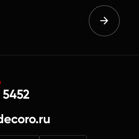
Ы
 5452
decoro.ru