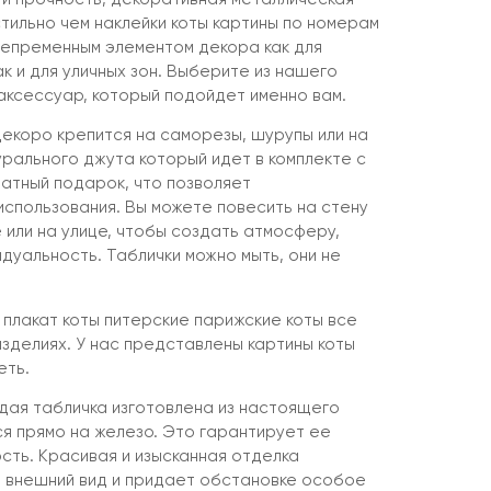
тильно чем наклейки коты картины по номерам
 непременным элементом декора как для
к и для уличных зон. Выберите из нашего
ксессуар, который подойдет именно вам.
екоро крепится на саморезы, шурупы или на
урального джута который идет в комплекте с
латный подарок, что позволяет
спользования. Вы можете повесить на стену
е или на улице, чтобы создать атмосферу,
дуальность. Таблички можно мыть, они не
 плакат коты питерские парижские коты все
изделиях. У нас представлены картины коты
еть.
ждая табличка изготовлена из настоящего
ся прямо на железо. Это гарантирует ее
сть. Красивая и изысканная отделка
 внешний вид и придает обстановке особое