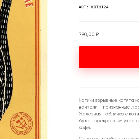
ART: КОТЫ124
790,00
₽
Котики взрывные котята к
воители – признанные лю
Железная табличка с кот
будет прекрасным украше
кафе.
Сочетая в себе эстетику