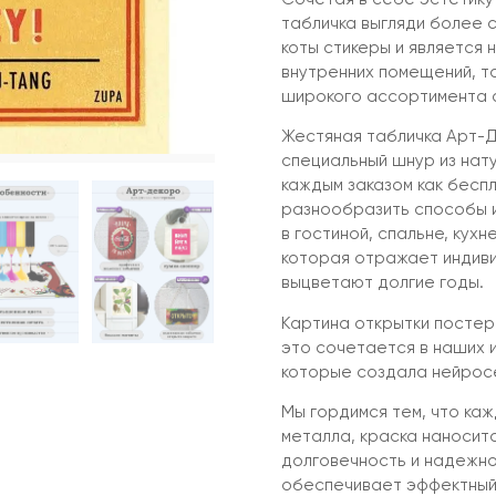
табличка выгляди более с
коты стикеры и является
внутренних помещений, та
широкого ассортимента а
Жестяная табличка Арт-Д
специальный шнур из нат
каждым заказом как бесп
разнообразить способы и
в гостиной, спальне, кухн
которая отражает индиви
выцветают долгие годы.
Картина открытки постер
это сочетается в наших 
которые создала нейрос
Мы гордимся тем, что ка
металла, краска наносит
долговечность и надежно
обеспечивает эффектный