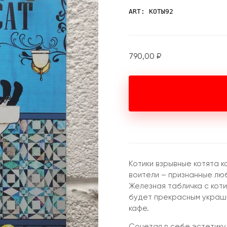
ART: КОТЫ92
790,00
₽
Котики взрывные котята к
воители – признанные лю
Железная табличка с кот
будет прекрасным украше
кафе.
Сочетая в себе эстетику