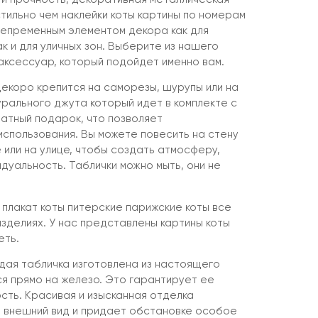
тильно чем наклейки коты картины по номерам
 непременным элементом декора как для
к и для уличных зон. Выберите из нашего
ксессуар, который подойдет именно вам.
екоро крепится на саморезы, шурупы или на
урального джута который идет в комплекте с
латный подарок, что позволяет
спользования. Вы можете повесить на стену
е или на улице, чтобы создать атмосферу,
дуальность. Таблички можно мыть, они не
 плакат коты питерские парижские коты все
изделиях. У нас представлены картины коты
еть.
ждая табличка изготовлена из настоящего
ся прямо на железо. Это гарантирует ее
сть. Красивая и изысканная отделка
 внешний вид и придает обстановке особое