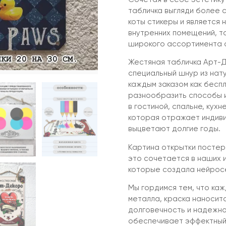
табличка выгляди более с
коты стикеры и является
внутренних помещений, та
широкого ассортимента а
Жестяная табличка Арт-Д
специальный шнур из нат
каждым заказом как бесп
разнообразить способы и
в гостиной, спальне, кухн
которая отражает индиви
выцветают долгие годы.
Картина открытки постер
это сочетается в наших 
которые создала нейрос
Мы гордимся тем, что ка
металла, краска наносит
долговечность и надежно
обеспечивает эффектный